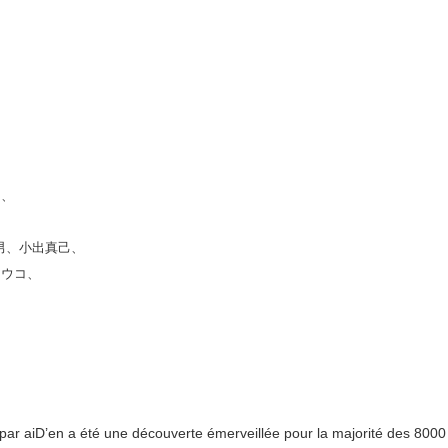
、
ク、
男、小出真己、
ヨウコ、
par aiD’en a été une découverte émerveillée pour la majorité des 8000