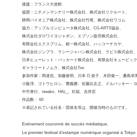
後援：フランス大使館
協賛：ニチメンマシナリー株式会社、株式会社リクルート、
静岡パイオニア株式会社、株式会社竹尾、株式会社ワコム
協力：アップルコンピュータ株式会社、CG-ARTS協会、
株式会社ダロワイヨジャポン、エプソン販売株式会社、
有限会社エクスプリム、銀一株式会社、ハッコーナカヤ、
株式会社ジンプラ、ラシージャパン株式会社、ラピス株式会社
日本ヒューレット・パッカード株式会社、有限会社キュービッ
ギャラリートノムラ、株式会社Too
参加作家：岡達也、加藤俊明、川本 O.規子、木田俊一、桑島幸
小阪淳、ゴトウヒロシ、鷺義勝、佐藤比左之、ドルバッキー・
中竹孝行、niwako、HAL_、杠聡、吉井宏
作品数： 60
※表記されている社名・団体名等は、開催当時のものです。
Evènement couronné de succés médiatique,
Le premier festival d’estampe numèrique organisé à Tokyo 