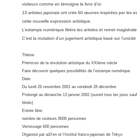
visiteurs comme en témoigne le livre d’or.
13 artistes japonais ont crée 60 œuvres inspirées par les e
cette nouvelle expression artistique.
L’estampe numérique libère les artistes et remet magistrale
C’est la mutation d’un jugement artistique basé sur l’unicité
Thème
Prémices de la révolution artistique du XXIème siècle
Faire découvrir quelques possibilités de l’estampe numérique
Date
Du lundi 26 novembre 2001 au vendredi 28 décembre
Prolongé au dimanche 13 janvier 2002 (ouvert tous les jours sauf
fériés)
Entrée libre
nombre de visiteurs 8000 personnes
Vernissage 600 personnes
Organisé par aiD’en et l’Institut franco-japonais de Tokyo